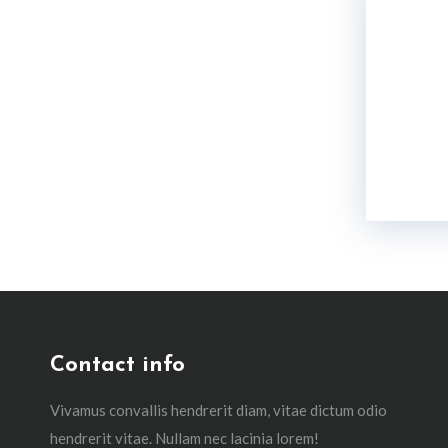
Contact info
Vivamus convallis hendrerit diam, vitae dictum odio
hendrerit vitae. Nullam nec lacinia lorem!