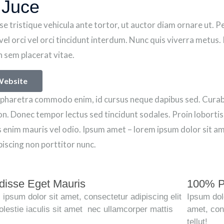
 Juce
e tristique vehicula ante tortor, ut auctor diam ornare ut. P
vel orci vel orci tincidunt interdum. Nunc quis viverra metus.
in sem placerat vitae.
 Website
pharetra commodo enim, id cursus neque dapibus sed. Curabit
n. Donec tempor lectus sed tincidunt sodales. Proin lobortis, 
 enim mauris vel odio.
Ipsum amet – lorem ipsum dolor sit am
ipiscing non porttitor nunc.
isse Eget Mauris
100% Ph
psum dolor sit amet, consectetur adipiscing elit
Ipsum dolo
lestie iaculis sit amet nec ullamcorper mattis
amet, con
tellut!