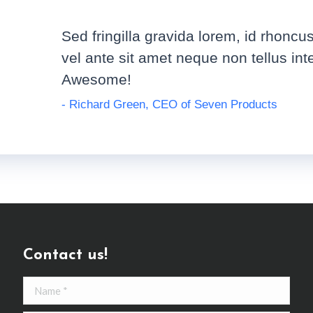
Sed fringilla gravida lorem, id rhoncus
vel ante sit amet neque non tellus int
Awesome!
- Richard Green, CEO of Seven Products
Contact us!
Name *