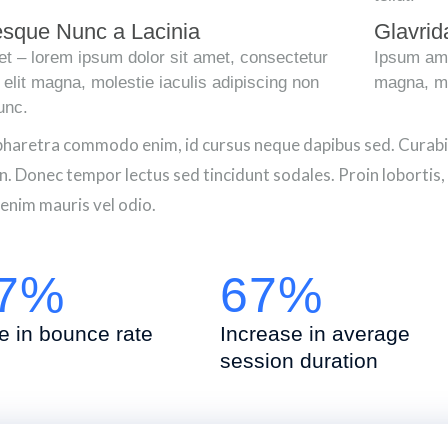
esque Nunc a Lacinia
Glavrid
t – lorem ipsum dolor sit amet, consectetur
Ipsum ame
 elit magna, molestie iaculis adipiscing non
magna, mol
nunc.
pharetra commodo enim, id cursus neque dapibus sed. Curabitu
. Donec tempor lectus sed tincidunt sodales. Proin lobortis, n
enim mauris vel odio.
.7%
67%
 in bounce rate
Increase in average
session duration