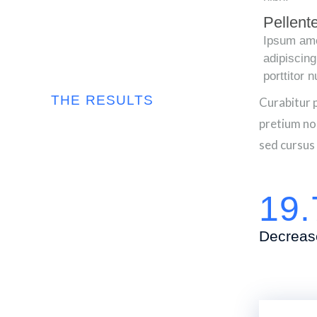
Pellent
Ipsum ame
adipiscing
porttitor 
THE RESULTS
Curabitur 
pretium non
sed cursus 
19
Decrease