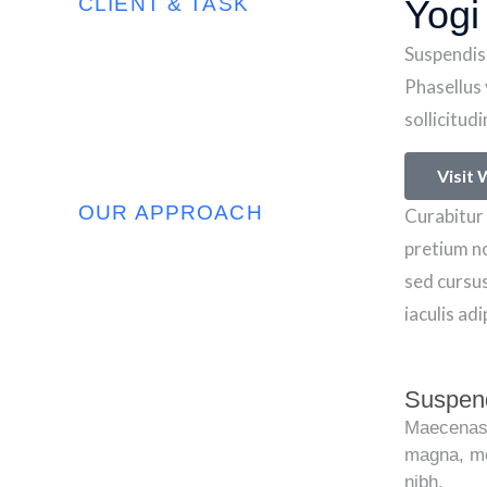
CLIENT & TASK
Yogi
Suspendiss
Phasellus 
sollicitud
Visit
OUR APPROACH
Curabitur 
pretium no
sed cursus
iaculis ad
Suspend
Maecenas i
magna, mo
nibh.