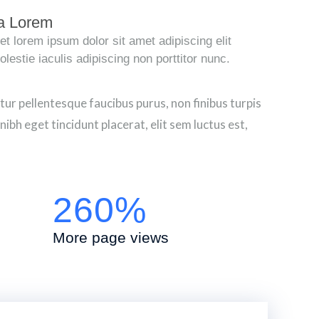
a Lorem
t lorem ipsum dolor sit amet adipiscing elit
estie iaculis adipiscing non porttitor nunc.
r pellentesque faucibus purus, non finibus turpis
ibh eget tincidunt placerat, elit sem luctus est,
260%
More page views